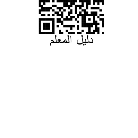
منسوبي المدارس
مدارس التربيةالرقمية
0505345355