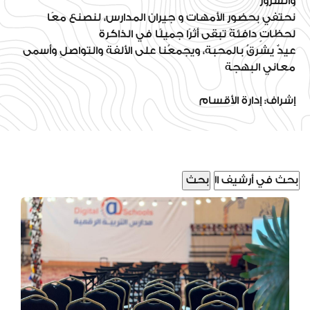
والسرور
نحتفي بحضور الأمهات و جيران المدارس، لنصنع معًا
لحظاتٍ دافئةً تبقى أثرًا جميلًا في الذاكرة
عيدٌ يشرقُ بالمحبة، ويجمعُنا على الألفة والتواصلِ وأسمى
معاني البهجة
إشراف: إدارة الأقسام